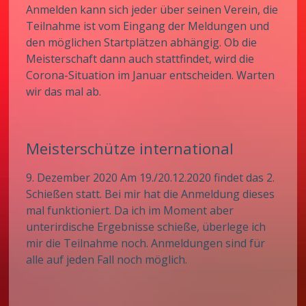
Anmelden kann sich jeder über seinen Verein, die
Teilnahme ist vom Eingang der Meldungen und
den möglichen Startplätzen abhängig. Ob die
Meisterschaft dann auch stattfindet, wird die
Corona-Situation im Januar entscheiden. Warten
wir das mal ab.
Meisterschütze international
9. Dezember 2020 Am 19./20.12.2020 findet das 2.
Schießen statt. Bei mir hat die Anmeldung dieses
mal funktioniert. Da ich im Moment aber
unterirdische Ergebnisse schieße, überlege ich
mir die Teilnahme noch. Anmeldungen sind für
alle auf jeden Fall noch möglich.