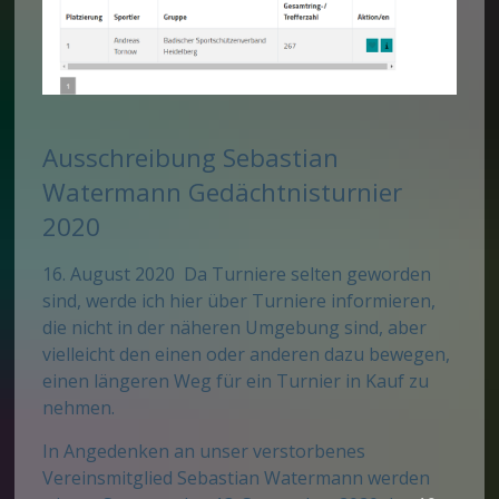
Ausschreibung Sebastian
Watermann Gedächtnisturnier
2020
16. August 2020 Da Turniere selten geworden
sind, werde ich hier über Turniere informieren,
die nicht in der näheren Umgebung sind, aber
vielleicht den einen oder anderen dazu bewegen,
einen längeren Weg für ein Turnier in Kauf zu
nehmen.
In Angedenken an unser verstorbenes
Vereinsmitglied Sebastian Watermann werden