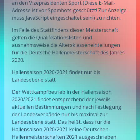
an den Vizepräsidenten Sport (Diese E-Mail-
Adresse ist vor Spambots geschützt! Zur Anzeige
muss JavaScript eingeschaltet sein!) zu richten.
Im Falle des Stattfindens dieser Meisterschaft
gelten die Qualifikationslisten und
ausnahmsweise die Altersklasseneinteilungen
für die Deutsche Hallenmeisterschaft des Jahres
2020.
Hallensaison 2020/2021 findet nur bis
Landesebene statt
Der Wettkampfbetrieb in der Hallensaison
2020/2021 findet entsprechend der jeweils
aktuellen Bestimmungen und nach Festlegung
der Landesverbände nur bis maximal zur
Landesebene statt. Das heißt, dass für die
Hallensaison 2020/2021 keine Deutschen
Hallenmeisterschaften 2021 ausgeschrieben