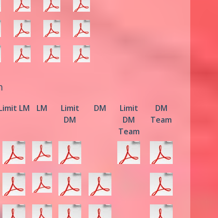
n
Limit LM
LM
Limit
DM
Limit
DM
DM
DM
Team
Team