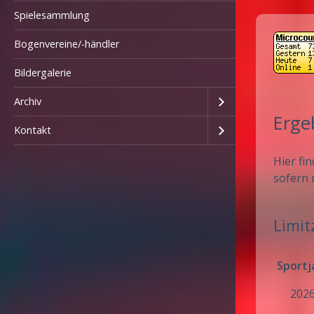
Spielesammlung
Bogenvereine/-händler
Bildergalerie
Archiv
Erge
Kontakt
Hier fi
sofern 
Limit
Sportj
202