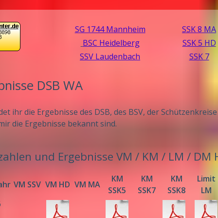
SG 1744 Mannheim
SSK 8 MA
BSC Heidelberg
SSK 5 HD
SSV Laudenbach
SSK 7
bnisse DSB WA
ndet ihr die Ergebnisse des DSB, des BSV, der Schützenkreise 5
mir die Ergebnisse bekannt sind.
zahlen und Ergebnisse VM / KM / LM / DM 
KM
KM
KM
Limit
ahr
VM SSV
VM HD
VM MA
SSK5
SSK7
SSK8
LM
6