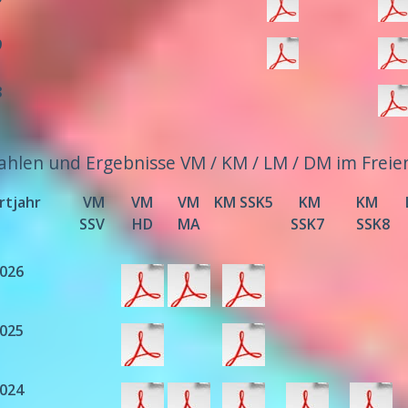
9
8
ahlen und Ergebnisse VM / KM / LM / DM im Freie
rtjahr
VM
VM
VM
KM SSK5
KM
KM
SSV
HD
MA
SSK7
SSK8
026
025
024