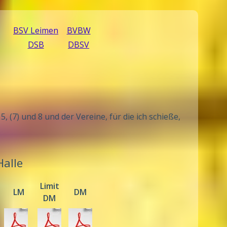
BSV Leimen
BVBW
DSB
DBSV
, (7) und 8 und der Vereine, für die ich schieße,
Halle
Limit
LM
DM
DM