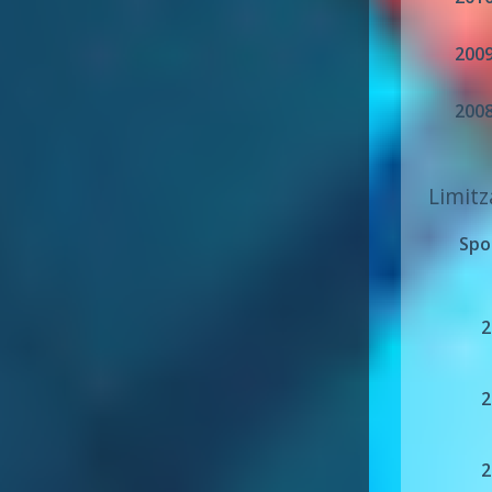
200
200
Limitz
Spo
2
2
2