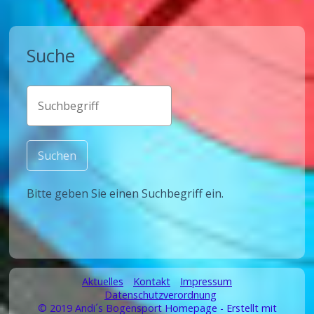
Suche
Bitte geben Sie einen Suchbegriff ein.
Aktuelles
Kontakt
Impressum
Datenschutzverordnung
© 2019 Andi´s Bogensport Homepage -
Erstellt mit